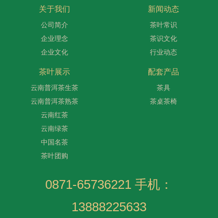
关于我们
新闻动态
公司简介
茶叶常识
企业理念
茶识文化
企业文化
行业动态
茶叶展示
配套产品
云南普洱茶生茶
茶具
云南普洱茶熟茶
茶桌茶椅
云南红茶
云南绿茶
中国名茶
茶叶团购
0871-65736221 手机：
13888225633